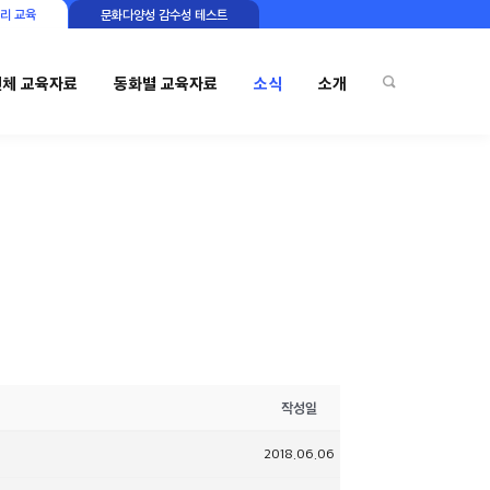
리 교육
문화다양성 감수성 테스트
전체 교육자료
동화별 교육자료
소식
소개
작성일
2018.06.06