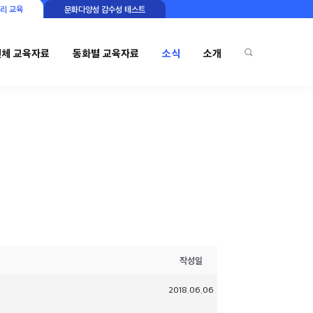
리 교육
문화다양성 감수성 테스트
전체 교육자료
동화별 교육자료
소식
소개
작성일
2018.06.06