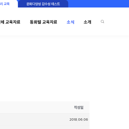
리 교육
문화다양성 감수성 테스트
전체 교육자료
동화별 교육자료
소식
소개
작성일
2018.06.06