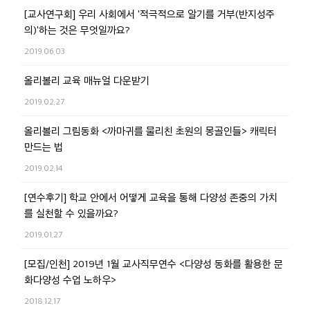
[교사연구회] 우리 사회에서 '적극적으로 알기를 거부(반지성주
의)'하는 것은 무엇일까요?
2019.06.03
올리볼리 교육 매뉴얼 다운받기
2019.02.27
올리볼리 그림동화 <까마귀를 물리친 초원의 몽골인들> 캐릭터
만드는 법
2019.02.14
[연수후기] 학교 안에서 어떻게 교육을 통해 다양성 존중의 가치
를 실천할 수 있을까요?
2019.01.27
[모집/인천] 2019년 1월 교사직무연수 <다양성 동화를 활용한 문
화다양성 수업 노하우>
2018.12.17