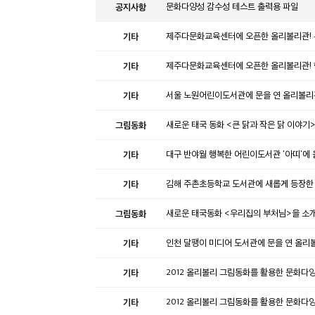
공지사항
문화다양성 감수성 테스트 출력용 파일
기타
제주다문화교육센터에 오픈한 올리볼리관! 
기타
제주다문화교육센터에 오픈한 올리볼리관! 
기타
서울 노원어린이도서관에 문을 연 올리볼리
그림동화
새로운 태국 동화 <큰 닭과 작은 닭 이야기
기타
대구 반야월 행복한 어린이도서관 '아띠'에
기타
김해 주촌초등학교 도서관에 새롭게 등장한
그림동화
새로운 태국동화 <우리집의 부처님>을 소
기타
인천 달팽이 미디어 도서관에 문을 연 올리
기타
2012 올리볼리 그림동화를 활용한 문화다
기타
2012 올리볼리 그림동화를 활용한 문화다