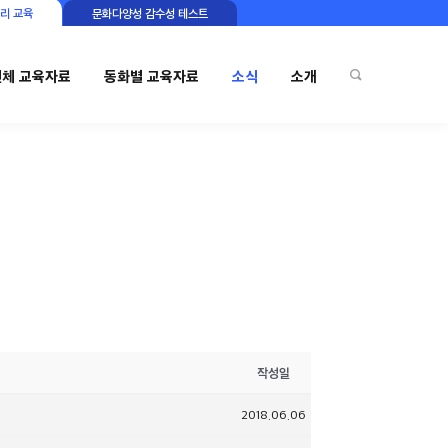
리 교육
문화다양성 감수성 테스트
전체 교육자료
동화별 교육자료
소식
소개
작성일
2018.06.06