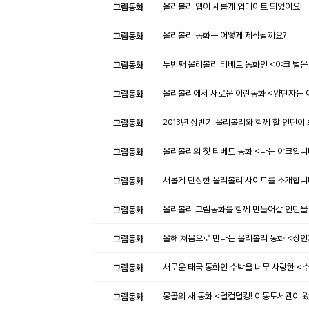
그림동화
올리볼리 앱이 새롭게 업데이트 되었어요!
그림동화
올리볼리 동화는 어떻게 제작될까요?
그림동화
두번째 올리볼리 티베트 동화인 <야크 털은 
그림동화
올리볼리에서 새로운 이란동화 <양탄자는 
그림동화
2013년 상반기 올리볼리와 함께 할 인턴이
그림동화
올리볼리의 첫 티베트 동화 <나는 야크입니
그림동화
새롭게 단장한 올리볼리 사이트를 소개합니다
그림동화
올리볼리 그림동화를 함께 만들어갈 인턴을
그림동화
올해 처음으로 만나는 올리볼리 동화 <상
그림동화
새로운 태국 동화인 수박을 너무 사랑한 <
그림동화
몽골의 새 동화 <덜컬덜컹! 이동도서관이 