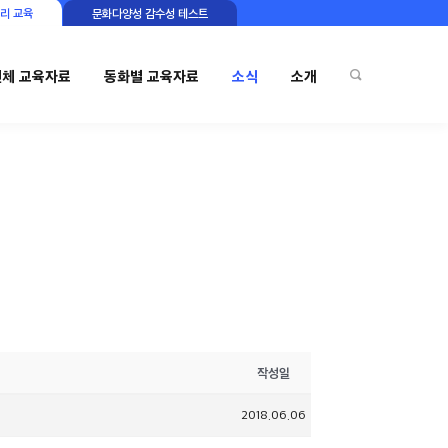
리 교육
문화다양성 감수성 테스트
전체 교육자료
동화별 교육자료
소식
소개
작성일
2018.06.06