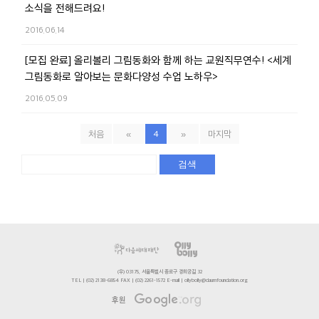
소식을 전해드려요!
2016.06.14
[모집 완료] 올리볼리 그림동화와 함께 하는 교원직무연수! <세계
그림동화로 알아보는 문화다양성 수업 노하우>
2016.05.09
처음
«
4
»
마지막
검색
(우) 03175, 서울특별시 종로구 경희궁길 32
TEL | (02) 2138-6854 FAX | (02) 2261-1572 E-mail | ollybolly@daumfoundation.org
후원