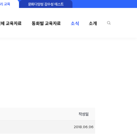
리 교육
문화다양성 감수성 테스트
전체 교육자료
동화별 교육자료
소식
소개
작성일
2018.06.06