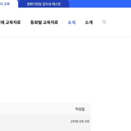
리 교육
문화다양성 감수성 테스트
전체 교육자료
동화별 교육자료
소식
소개
작성일
2018.06.06