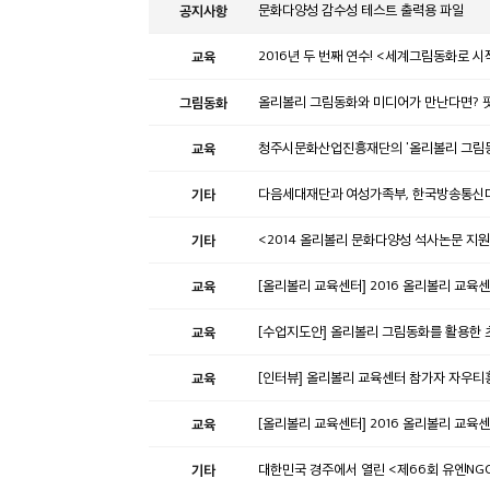
공지사항
문화다양성 감수성 테스트 출력용 파일
교육
2016년 두 번째 연수! <세계그림동화로 시
그림동화
올리볼리 그림동화와 미디어가 만난다면? 
교육
청주시문화산업진흥재단의 '올리볼리 그림동
기타
다음세대재단과 여성가족부, 한국방송통신대
기타
<2014 올리볼리 문화다양성 석사논문 지
교육
[올리볼리 교육센터] 2016 올리볼리 교육센
교육
[수업지도안] 올리볼리 그림동화를 활용한 
교육
[인터뷰] 올리볼리 교육센터 참가자 자우
교육
[올리볼리 교육센터] 2016 올리볼리 교육센
기타
대한민국 경주에서 열린 <제66회 유엔NGO