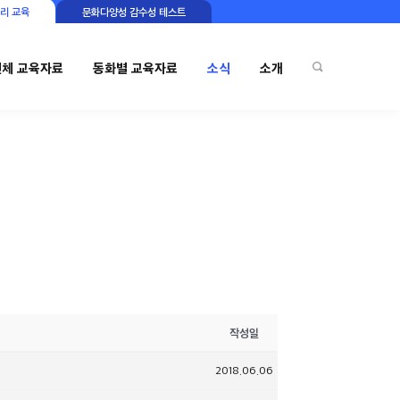
리 교육
문화다양성 감수성 테스트
전체 교육자료
동화별 교육자료
소식
소개
작성일
2018.06.06