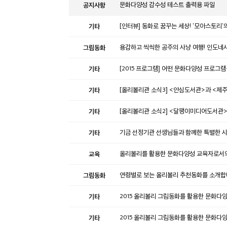
공지사항
문화다양성 감수성 테스트 출력용 파일
기타
[인터뷰] 동화로 꿈꾸는 세상! '모아스토리
그림동화
용감하고 씩씩한 공주의 사냥 여행! 인도네
기타
[2015 프로그램] 어떤 문화다양성 프로그램
기타
[올리볼리관 소식3] <안심도서관>과 <
기타
[올리볼리관 소식2] <달팽이미디어도서관
기타
기금 선정기관 선생님들과 함께한 특별한 시
교육
올리볼리를 활용한 문화다양성 교육자로서의 
그림동화
연령별로 보는 올리볼리 추천동화를 소개합니다!
기타
2015 올리볼리 그림동화를 활용한 문화다
기타
2015 올리볼리 그림동화를 활용한 문화다