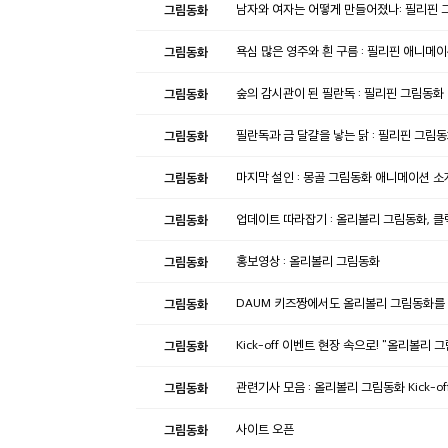
그림동화
남자와 여자는 어떻게 만들어졌나: 필리핀
그림동화
욕심 많은 영주와 흰 구름 : 필리핀 애니메
그림동화
숲의 감시관이 된 필란독 : 필리핀 그림동화
그림동화
필란독과 금 달걀을 낳는 닭 : 필리핀 그림
그림동화
마지막 설인 : 몽골 그림동화 애니메이션 소
그림동화
업데이트 따라잡기 : 올리볼리 그림동화, 클
그림동화
홍보영상 : 올리볼리 그림동화
그림동화
DAUM 키즈짱에서도 올리볼리 그림동화를
그림동화
Kick-off 이벤트 현장 속으로! "올리볼리
그림동화
관련기사 모음 : 올리볼리 그림동화 Kick-of
그림동화
사이트 오픈