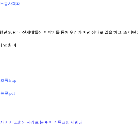
노동사회와
시했던
90
년대
'
신세대
'
들의 이야기를 통해 우리가 어떤 상태로 일을 하고
,
또 어떤
이
'
전환
'
이
초록.hwp
문.pdf
자 지지 교회의 사례로 본 퀴어 기독교인 시민권