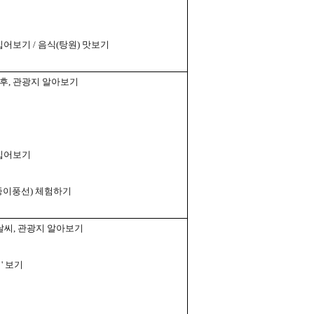
입어보기
/
음식
(
탕원
)
맛보기
후
,
관광지 알아보기
입어보기
종이풍선
)
체험하기
날씨
,
관광지 알아보기
이
'
보기