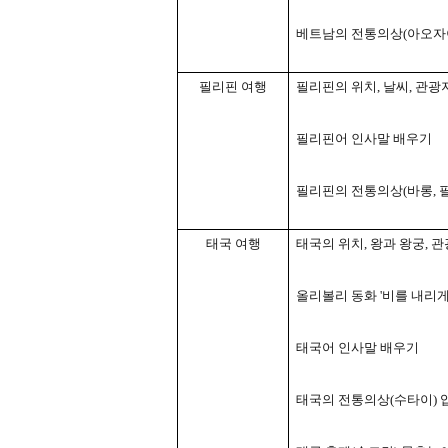
베트남의 전통의상
(
아오자
필리핀 여행
필리핀의 위치
,
날씨
,
관광
필리핀어 인사말 배우기
필리핀의 전통의상
(
바롱
,
태국 여행
태국의 위치
,
왕과 왕궁
,
관
올리볼리 동화
'
비를 내리게
태국어 인사말 배우기
태국의 전통의상
(
수타이
)