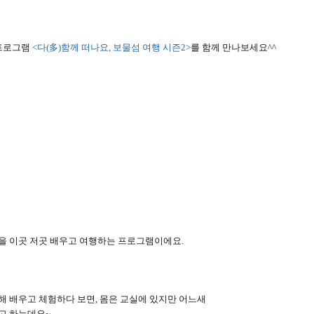
多
 프로그램
<
다
(
)
함께 떠나요
,
보물섬 여행 시즌
2>
를 함께 만나보세요
^^
들을 이곳 저곳 배우고 여행하는 프로그램이에요
.
대해 배우고 체험하다 보면
,
몸은 교실에 있지만 어느새
다고 하는데요
~