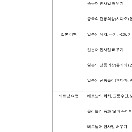
중국어 인사말 배우기
중국의 전통의상
(
치파오
)
일본 여행
일본의 위치
,
국기
,
국화
,
기
일본어 인사말 배우기
일본의 전통의상
(
유카타
)
일본의 전통놀이
(
캔다마
,
베트남 여행
베트남의 위치
,
교통수단
,
올리볼리 동화
'
꼬마 꾸어
베트남어 인사말 배우기