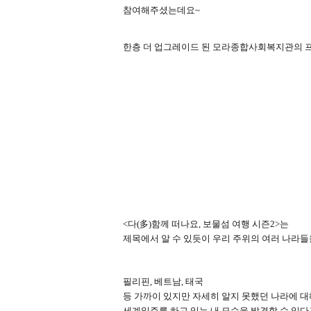
참여해주셨는데요
~
한층 더 업그레이드 된 모라종합사회복지관의
多
<
다
(
)
함께 떠나요
,
보물섬 여행 시즌
2>
는
제목에서 알 수 있듯이 우리 주위의 여러 나라
필리핀
,
베트남
,
태국
등 가까이 있지만 자세히 알지 못했던 나라에 
세계일주를 하고 있는 내 모습을 발견할 수 있