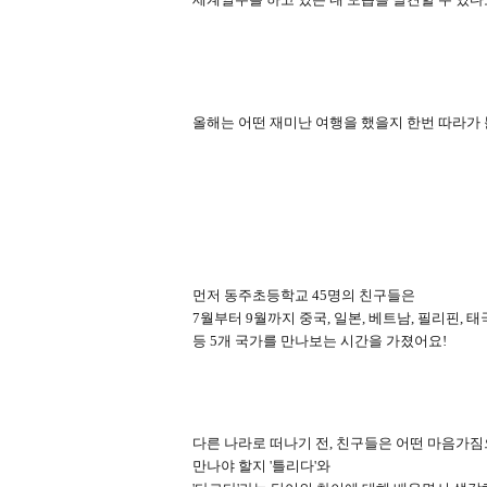
올해는 어떤 재미난 여행을 했을지 한번 따라가
먼저 동주초등학교
45
명의 친구들은
7
월부터
9
월까지 중국
,
일본
,
베트남
,
필리핀
,
태
등
5
개 국가를 만나보는 시간을 가졌어요
!
다른 나라로 떠나기 전
,
친구들은 어떤 마음가짐
만나야 할지
'
틀리다
'
와