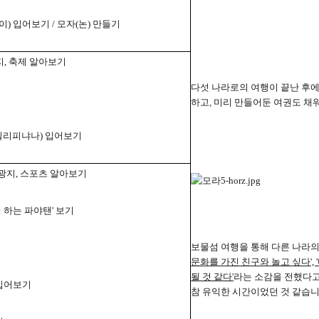
이
)
입어보기
/
모자
(
논
)
만들기
지
,
축제 알아보기
다섯 나라로의 여행이 끝난 후
하고
,
미리 만들어둔 여권도 채
필리피냐나
)
입어보기
광지
,
스포츠 알아보기
 하는 파야탠
'
보기
보물섬 여행을 통해 다른 나라
문화를 가진 친구와 놀고 싶다
', '
될 것 같다
'
라는 소감을 전했다고
입어보기
참 유익한 시간이었던 것 같습