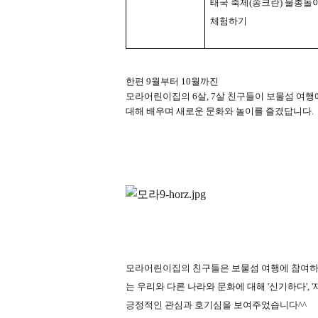
태국 축제
(
송크란
)
물총놀
체험하기
한편
9
월부터
10
월까진
모라어린이집의
6
살
, 7
살 친구들이 보물섬 여
대해 배우며 새로운 문화와 놀이를 즐겼답니다
.
모라어린이집의 친구들은 보물섬 여행에 참여하
는 우리와 다른 나라와 문화에 대해
'
신기하다
', '
긍정적인 관심과 호기심을 보여주었습니다
^^