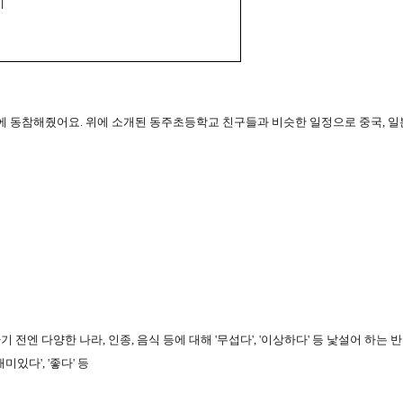
이
행에 동참해줬어요
.
위에 소개된 동주초등학교 친구들과 비슷한 일정으로 중국
,
일
기 전엔 다양한 나라
,
인종
,
음식 등에 대해
'
무섭다
', '
이상하다
'
등 낯설어 하는 
재미있다
', '
좋다
'
등