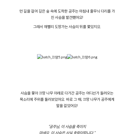
먼 길을 걸어 깊은 숲 속에 도착한 공주는 마침내 줄무늬 다리를 가
진 사슴을 발견했어요!
그래서 재빨리 도망가는 사슴의 뒤를 쫓았지요.
사슴을 쫓아 끄망 나무 아래로 다가간 공주는 어디선가 들려오는
목소리에 주위를 둘러보았어요
.
바로 그 때
,
끄망 나무가 공주에게
말을 걸었어요
!
“
공주님
,
이 사슴을 죽이지
마세요
.
이 사슴은 사실 호랑이랍니다
.”