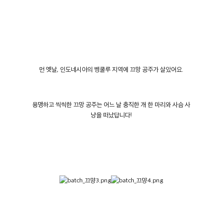
먼 옛날
,
인도네시아의 벵쿨루 지역에 끄망 공주가 살았어요
.
용맹하고 씩씩한 끄망 공주는 어느 날 충직한 개 한 마리와 사슴 사
냥을 떠났답니다!