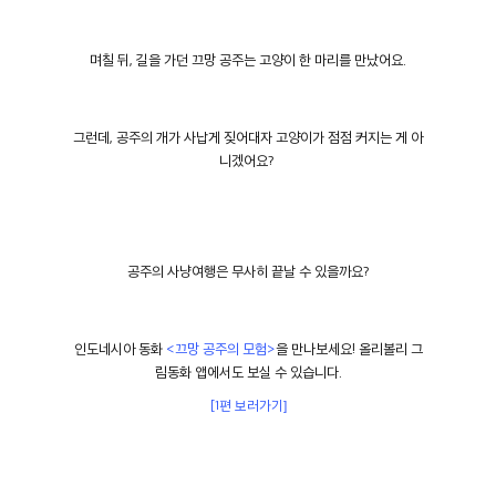
며칠 뒤
,
길을 가던 끄망 공주는 고양이 한 마리를 만났어요
.
그런데
,
공주의 개가 사납게 짖어대자 고양이가 점점 커지는 게 아
니겠어요
?
공주의 사냥여행은 무사히 끝날 수 있을까요
?
인도네시아 동화
<
끄망 공주의 모험
>
을 만나보세요
! 올리볼리 그
림동화 앱에서도 보실 수 있습니다.
[1편 보러가기]