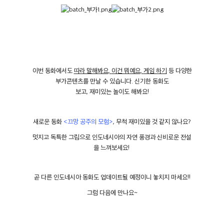
이번 동화에서도
따라 말해봐요
,
이건 뭐예요
,
게임 하기
등 다양한
부가콘텐츠를 만날 수 있습니다
.
신기한 동화도
보고
,
재미있는 놀이도 해봐요
!
새로운 동화
<끄망 공주의 모험>
, 무척 재미있을 것 같지 않나요?
멋지고 독특한 그림으로 인도네시아의 자연 풍경과 신비로운 전설
을 느껴보세요!
곧 다른 인도네시아 동화도 업데이트될 예정이니 놓치지 마세요!!
그럼 다음에 만나요~