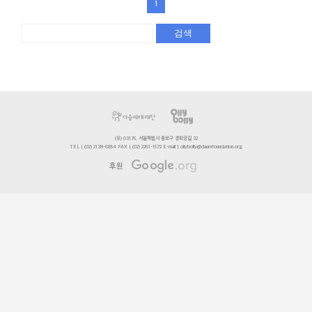
1
검색
(우) 03175, 서울특별시 종로구 경희궁길 32
TEL | (02) 2138-6854 FAX | (02) 2261-1572 E-mail | ollybolly@daumfoundation.org
후원