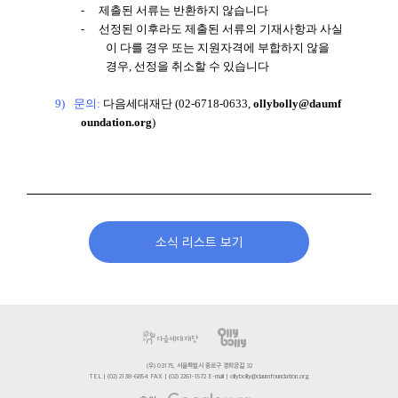
-
제출된 서류는 반환하지 않습니다
-
선정된 이후라도 제출된 서류의 기재사항과 사실
이 다를 경우 또는 지원자격에 부합하지 않을
경우
,
선정을 취소할 수 있습니다
9)
문의
:
다음세대재단
(02-6718-0633,
ollybolly@daumf
oundation.org
)
소식 리스트 보기
(우) 03175, 서울특별시 종로구 경희궁길 32
TEL | (02) 2138-6854 FAX | (02) 2261-1572 E-mail | ollybolly@daumfoundation.org