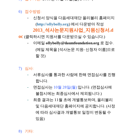
6)
접수방법
:
-
신청서 양식을 다음세대재단
올리볼리 홈페이지
(
http://ollybolly.org
)
에서 다운받아 작성
2013_석사논문지원사업_지원신청서.d
oc
(
클릭하시면 지원서를 다운받으실 수 있습니다.)
-
이메일
ollybolly@daumfoundation.org
로 접수
.
(
메일 제목을
[
석사논문 지원
-
신청자 이름
]
으로
할 것
)
7)
심사
:
-
서류심사를 통과한 사람에 한해 면접심사를 진행
합니다
.
-
면접심사는
10
월
28
일
(
월
)
입니다
. (
면접심사에
불참시에는 최종심사에서 제외됩니다
.)
-
최종 결과는
11
월 초에 개별통보하며
,
올리볼리
및 다음세대재단 홈페이지에 공지합니다
. (
사정
에 따라 심사결과 개별통보 일정이 변동될 수
있음
)
8)
기타
: