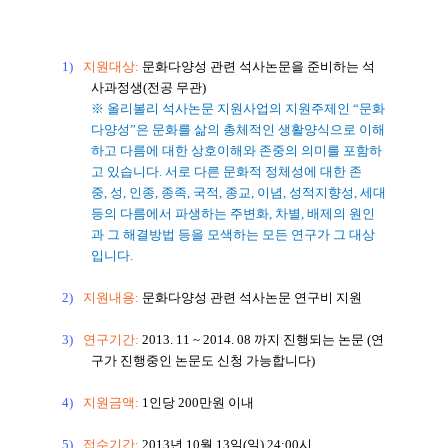
1)
지원대상
:
문화다양성 관련 석사논문을 준비하는 석
사과정생
(
전공 무관
)
※ 올리볼리 석사논문 지원사업의 지원주제인
“
문화
다양성
”
은 문화를 삶의 총체적인 생활양식으로 이해
하고 다름에 대한 상호이해와 존중의 의미를 포함하
고 있습니다
.
서로 다른 문화적 정체성에 대한 존
중
,
성
,
인종
,
종족
,
국적
,
종교
,
이념
,
성적지향성
,
세대
등의 다름에서 파생하는 주변화
,
차별
,
배제의 원인
과 그 해결방법 등을 모색하는 모든 연구가 그 대상
입니다
.
2)
지원내용
:
문화다양성 관련 석사논문 연구비 지원
3)
연구기간
:
2013. 11 ~ 2014. 08
까지 진행되는 논문
(
연
구가 진행중인 논문도 신청 가능합니다
)
4)
지원금액
:
1
인당
200
만원 이내
5)
접수기간
:
2013
년
10
월
13
일
(
일
) 24:00
시