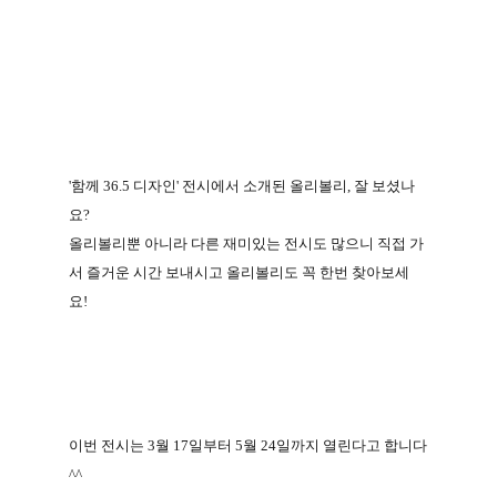
'
함께
36.5
디자인
'
전시에서 소개된 올리볼리
,
잘 보셨나
요
?
올리볼리뿐 아니라 다른 재미있는 전시도 많으니 직접 가
서 즐거운 시간 보내시고
올리볼리도 꼭 한번 찾아보세
요
!
이번 전시는
3
월
17
일부터
5
월
24
일까지 열린다고 합니다
^^