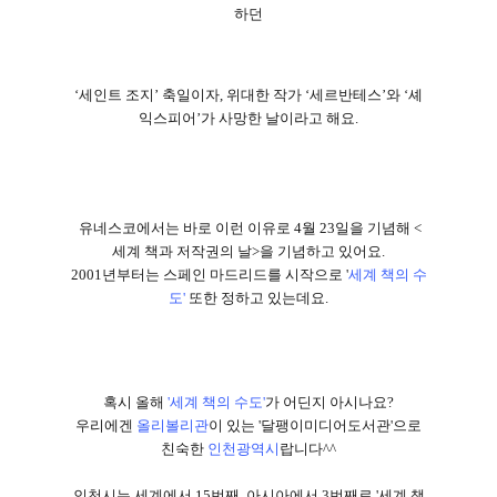
하던
‘
세인트 조지
’
축일이자
,
위대한 작가
‘
세르반테스
’
와
‘
셰
익스피어
’
가 사망한 날이라고 해요
.
유네스코에서는 바로 이런 이유로
4
월
23
일을 기념해
<
세계 책과 저작권의 날
>
을 기념하고 있어요
.
2001
년부터는 스페인 마드리드를 시작으로
'
세계 책의 수
도
'
또한 정하고 있는데요
.
혹시 올해
'
세계 책의 수도
'
가 어딘지 아시나요
?
우리에겐
올리볼리관
이 있는
'
달팽이미디어도서관
'
으로
친숙한
인천광역시
랍니다
^^
인천시는 세계에서
15
번째
,
아시아에서
3
번째로
'
세계 책