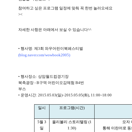
참여하고 싶은 프로그램 일정에 맞춰 꼭 한번 놀러오세요
><
자세한 사항은 아래에서 보실 수 있습니다
^^
•
행사명
:
제
3
회 와우어린이북페스티벌
(blog.naver.com/wowbook2005)
•
행사장소
:
상암월드컵경기장
북측광장
-
B
구역 어린이오감체험
B4
번
부스
•
운영시간
:
2015.05.03(
일
)~2015.05.05(
화
), 11:00~18:00
일시
프로그램
(
시간
)
5
월
3
올리볼리 스토리텔링
(1
모자
일
1:30)
통해 이란어로 동