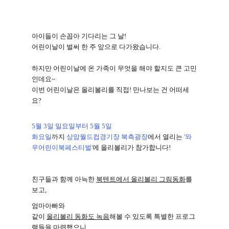
아이들이 손꼽아 기다리는 그 날
!
어린이날이 벌써 한 주 앞으로 다가왔습니다
.
하지만 어린이날에 온 가족이 무엇을 해야 할지도 큰 고민
인데요
~
이번 어린이날은 올리볼리를 직접
!
만나보는 건 어떠세
요
?
5
월
3
일 일요일부터
5
월
5
일
화요일
까지
상암월드컵경기장 북측광장
에서 열리는
'
와
우어린이북페스티벌
'
에 올리볼리가 참가합니다
!
친구들과 함께 아늑한
북텐트에서 올리볼리 그림동화
를
보고
,
엄마아빠와
같이
올리볼리 동화도 녹음
해볼 수 있도록 특별한 프로그
램들을 마련했으니