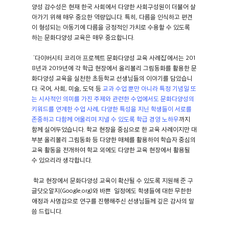
양성 감수성은 현재 한국 사회에서 다양한 사회구성원이 더불어 살
아가기 위해 매우 중요한 역량입니다. 특히, 다름을 인식하고 편견
이 형성되는 아동기에 다름을 긍정적인 가치로 수용할 수 있도록
하는 문화다양성 교육은 매우 중요합니다.
‘다이버시티 코리아 프로젝트 문화다양성 교육 사례집’에서는 201
8년과 2019년에 각 학급 현장에서 올리볼리 그림동화를 활용한 문
화다양성 교육을 실천한 초등학교 선생님들의 이야기를 담았습니
다. 국어, 사회, 미술, 도덕 등
교과 수업 뿐만 아니라
특정 기념일 또
는 시사적인 의미를 가진 주제와 관련한 수업에서도 문화다양성의
키워드를 연계한 수업 사례,
다양한 특성을 지닌 학생들이 서로를
존중하고 다함께 어울리며 지낼 수 있도록 학급 경영 노하우
까지
함께 실어두었습니다. 학교 현장을 중심으로 한 교육 사례이지만 대
부분 올리볼리 그림동화 등 다양한 매체를 활용하여 학습자 중심의
교육 활동을 전개하여 학교 외에도 다양한 교육 현장에서 활용될
수 있으리라 생각합니다.
학교 현장에서 문화다양성 교육이 확산될 수 있도록 지원해 준 구
글닷오알지(Google.org)와 바쁜 일정에도 학생들에 대한 무한한
애정과 사명감으로 연구를 진행해주신 선생님들께 깊은 감사의 말
씀 드립니다.