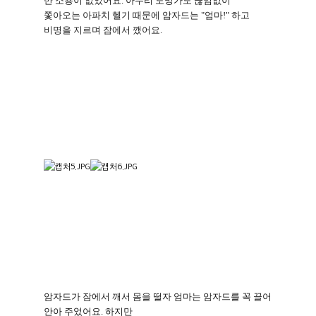
만 소용이 없었어요
.
아무리 도망가도 끊임없이
쫓아오는 아파치 헬기 때문에 암자드는
"
엄마
!"
하고
비명을 지르며 잠에서 깼어요
.
암자드가 잠에서 깨서 몸을 떨자 엄마는 암자드를 꼭 끌어
안아 주었어요
.
하지만