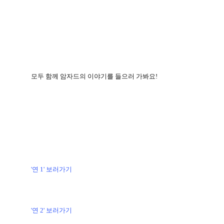
모두 함께 암자드의 이야기를 들으러 가봐요
!
'연 1' 보러가기
'연 2' 보러가기