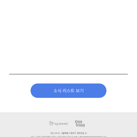
소식 리스트 보기
(우) 03175, 서울특별시 종로구 경희궁길 32
TEL | (02) 2138-6854 FAX | (02) 2261-1572 E-mail | ollybolly@daumfoundation.org