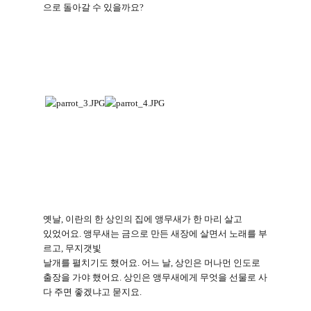
으로 돌아갈 수 있을까요
?
옛날
, 이란의 한
상인의 집에 앵무새가 한 마리 살고
있었어요
.
앵무새는 금으로 만든 새장에 살면서 노래를 부
르고
,
무지갯빛
날개를 펼치기도 했어요
.
어느 날
,
상인은 머나먼 인도로
출장을 가야 했어요
.
상인은 앵무새에게 무엇을 선물로 사
다 주면 좋겠냐고 묻지요
.