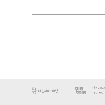
(우) 031
TEL | (02