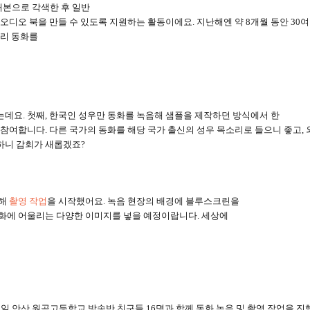
대본으로 각색한 후 일반
 오디오 북을 만들 수 있도록 지원하는 활동이에요
.
지난해엔 약
8
개월 동안
30
여
볼리 동화를
있는데요
.
첫째
,
한국인 성우만 동화를 녹음해 샘플을 제작하던 방식에서 한
께 참여합니다
.
다른 국가의 동화를 해당 국가 출신의 성우 목소리로 들으니 좋고
,
하니 감회가 새롭겠죠
?
위해
촬영 작업
을 시작했어요
.
녹음 현장의 배경에 블루스크린을
동화에 어울리는 다양한 이미지를 넣을 예정이랍니다
.
세상에
5
일 안산 원곡고등학교 방송반 친구들
16
명과 함께 동화 녹음 및 촬영 작업을 