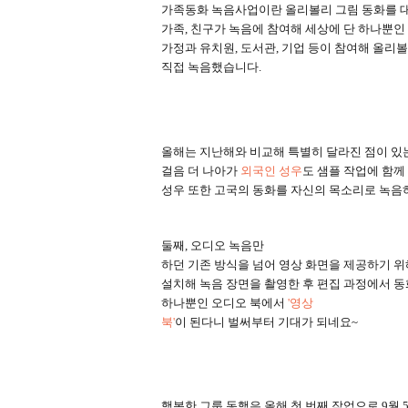
가족동화 녹음사업이란 올리볼리 그림 동화를 
가족
,
친구가 녹음에 참여해 세상에 단 하나뿐인
가정과 유치원
,
도서관
,
기업 등이 참여해 올리
직접 녹음했습니다
.
올해는 지난해와 비교해 특별히 달라진 점이 
걸음 더 나아가
외국인 성우
도 샘플 작업에 함
성우 또한 고국의 동화를 자신의 목소리로 녹음
둘째
,
오디오 녹음만
하던 기존 방식을 넘어 영상 화면을 제공하기 
설치해 녹음 장면을 촬영한 후 편집 과정에서 
하나뿐인 오디오 북에서
'
영상
북
'
이 된다니 벌써부터 기대가 되네요
~
행복한 그룹 동행은 올해 첫 번째 작업으로
9
월