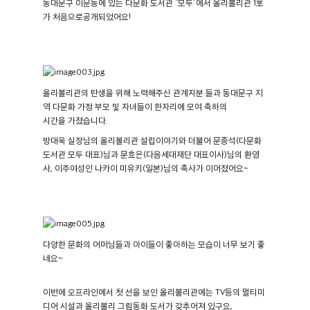
동대문구 이문동에 있는 다문화 도서관
“
모두
”
에서 올리볼리관
1
호
가 처음으로공개되었어요
!
올리볼리관의 탄생을 위해 노력해주신 관계자분 들과 동대문구 지
역 다문화 가정 부모 및 자녀들이 한자리에 모여 축하의
시간을 가졌습니다
.
방대욱 실장님의 올리볼리관 설립이야기와 더불어 문종석
(
다문화
도서관 모두 대표
)
님과 문효은
(
다음세대재단 대표이사
)
님의 환영
사
,
이주여성인 나카이 미유키
(
일본
)
님의 축사가 이어졌어요
~
다양한 문화의 어머님들과 아이들이 좋아하는 모습이 너무 보기 좋
네요~
이번에 오프라인에서 첫 선을 보인 올리볼리관에는
TV
등의 멀티미
디어 시설과 올리볼리 그림동화 도서가 갖추어져 있구요
,