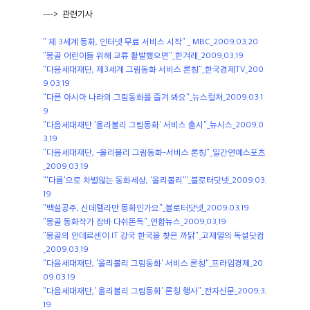
---> 관련기사
" 제 3세계 동화, 인터넷 무료 서비스 시작" _ MBC_2009.03.20
"몽골 어린이들 위해 교류 활발했으면"_한겨레_2009.03.19
"다음세대재단, 제3세계 그림동화 서비스 론칭"_한국경제TV_200
9.03.19
"다른 아시아 나라의 그림동화를 즐겨 봐요"_뉴스컬쳐_2009.03.1
9
"다음세대재단 '올리볼리 그림동화' 서비스 출시"_뉴시스_2009.0
3.19
"다음세대재단, -올리볼리 그림동화-서비스 론칭"_일간연예스포츠
_2009.03.19
"'다름'으로 차별않는 동화세상, '올리볼리'"_블로터닷넷_2009.03.
19
"백설공주, 신데렐라만 동화인가요"_블로터닷넷_2009.03.19
"몽골 동화작가 잠바 다쉬돈독"_연합뉴스_2009.03.19
"몽골의 안데르센이 IT 강국 한국을 찾은 까닭"_고재열의 독설닷컴
_2009.03.19
"다음세대재단, '올리볼리 그림동화' 서비스 론칭"_프라임경제_20
09.03.19
"다음세대재단,' 올리볼리 그림동화' 론칭 행사"_전자신문_2009.3.
19