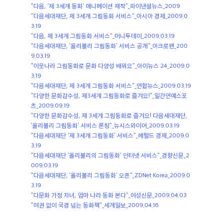
"다음, '제 3세계 동화' 애니메이션 제작"_파이낸셜뉴스_2009
"다음세대재단, 제 3세계 그림동화 서비스"_아시아 경제_2009.0
3.19
"다음, 제 3세계 그림동화 서비스"_머니투데이_2009.03.19
"다음세대재단, '올리볼리 그림동화' 서비스 공개"_아크로팬_200
9.03.19
"이웃나라 그림동화로 문화 다양성 배워요"_아이뉴스 24_2009.0
3.19
"다음세대재단, 제 3세계 그림동화 서비스"_연합뉴스_2009.03.19
"다양한 문화감수성, 제3세계 그림동화로 즐겨요!"_일간연예스포
츠_2009.09.19
"다양한 문화감수성, 제 3세계 그림동화로 즐겨요! 다음세대재단,
'올리볼리 그림동화' 서비스 론칭"_뉴시스와이어_2009.03.19
"다음세대재단 '제 3세계 그림동화' 서비스"_헤럴드 경제_2009.0
3.19
"다음세대재단 '올리볼리의 그림동화' 인터넷 서비스"_경향신문_2
009.03.19
"다음세대재단, '올리볼리 그림동화' 오픈"_ZDNet Korea_2009.0
3.19
"다문화 가정 자녀, 엄마 나라 동화 본다"_여성신문_2009.04.03
"여권 없이 국경 넘는 동화책"_세계일보_2009.04.16