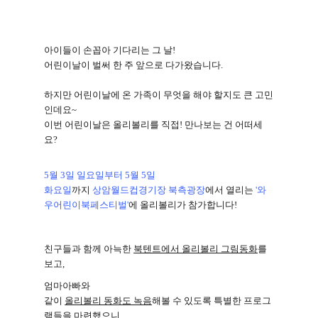
아이들이 손꼽아 기다리는 그 날
!
어린이날이 벌써 한 주 앞으로 다가왔습니다
.
하지만 어린이날에 온 가족이 무엇을 해야 할지도 큰 고민
인데요
~
이번 어린이날은 올리볼리를 직접
!
만나보는 건 어떠세
요
?
5
월
3
일 일요일부터
5
월
5
일
화요일
까지
상암월드컵경기장 북측광장
에서 열리는
'
와
우어린이북페스티벌
'
에 올리볼리가 참가합니다
!
친구들과 함께 아늑한
북텐트에서 올리볼리 그림동화
를
보고
,
엄마아빠와
같이
올리볼리 동화도 녹음
해볼 수 있도록 특별한 프로그
램들을 마련했으니