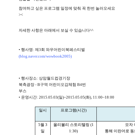
참여하고 싶은 프로그램 일정에 맞춰 꼭 한번 놀러오세요
><
자세한 사항은 아래에서 보실 수 있습니다
^^
•
행사명
:
제
3
회 와우어린이북페스티벌
(blog.naver.com/wowbook2005)
•
행사장소
:
상암월드컵경기장
북측광장
-
B
구역 어린이오감체험
B4
번
부스
•
운영시간
:
2015.05.03(
일
)~2015.05.05(
화
), 11:00~18:00
일시
프로그램
(
시간
)
5
월
3
올리볼리 스토리텔링
(1
모자
일
1:30)
통해 이란어로 동