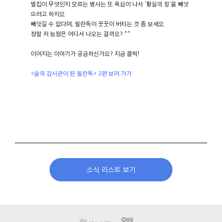
벌집이 무엇인지 모르는 병사는 또 욕심이 나서 '황실의 징'을 빼앗
으려고 하지요.
빼앗길 수 없다며, 필란독이 꿋꿋이 버티는 것 좀 보세요.
정말 저 능청은 어디서 나오는 걸까요? ^^
이어지는 이야기가 궁금하신가요? 지금 클릭!
<숲의 감시관이 된 필란독> 2편 보러 가기
소식 리스트 보기