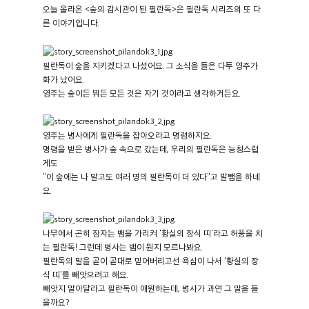
오늘 올라온 <숲의 감시관이 된 필란독>은 필란독 시리즈의 또 다
른 이야기입니다.
필란독이 숲을 지키겠다고 나섰어요. 그 소식을 들은 다투 영주가
화가 났어요.
영주는 숲이든 뭐든 모든 것은 자기 것이라고 생각하거든요.
영주는 병사에게 필란독을 잡아오라고 명령하지요.
명령을 받은 병사가 숲 속으로 갔는데, 우리의 필란독은 능청스럽
게도
"이 숲에는 나 말고도 여러 명의 필란독이 더 있다"고 발뺌을 하네
요.
나무에서 곤히 잠자는 뱀을 가리켜 '황실의 장식 띠'라고 허풍을 치
는 필란독! 그런데 병사는 뱀이 뭔지 모르나봐요.
필란독의 말을 곧이 곧대로 믿어버리고선 욕심이 나서 '황실의 장
식 띠'를 빼앗으려고 해요.
빼앗지 말아달라고 필란독이 애원하는데, 병사가 과연 그 말을 들
을까요?