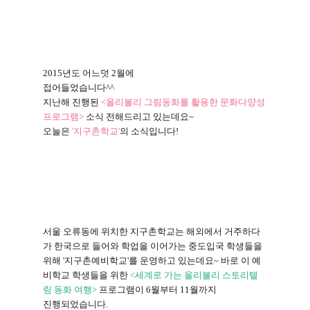
2015
년도 어느덧
2
월에
접어들었습니다
^^
지난해 진행된
<
올리볼리 그림동화를 활용한 문화다양성
프로그램
>
소식 전해드리고 있는데요
~
오늘은
'
지구촌학교
'
의 소식입니다
!
서울 오류동에 위치한 지구촌학교는 해외에서 거주하다
가 한국으로 들어와 학업을 이어가는 중도입국 학생들을
위해
'
지구촌예비학교
'
를 운영하고 있는데요
~
바로 이 예
비학교 학생들을 위한
<
세계로 가는 올리볼리 스토리텔
링 동화 여행
>
프로그램이
6
월부터
11
월까지
진행되었습니다
.