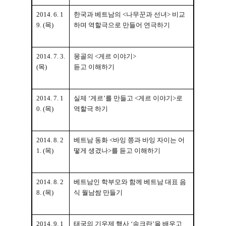
2014. 6. 1
한국과 베트남의
<
나무꾼과 선녀
>
비교
9. (
목
)
하며 역할극으로 만들어 연극하기
2014. 7. 3.
몽골의
<
게르 이야기
>
(
목
)
듣고 이해하기
2014. 7. 1
실제 ‘게르’를 만들고
<
게르 이야기
>
로
0. (
목
)
역할극 하기
2014. 8. 2
베트남 동화
<
바잉 쯩과 바잉 자이는 어
1. (
목
)
떻게 생겼나
>
를 듣고 이해하기
2014. 8. 2
베트남인 학부모와 함께 베트남 대표 음
8. (
목
)
식 월남쌈 만들기
2014. 9. 1
태국의 기우제 행사 ‘송크란’을 배우고