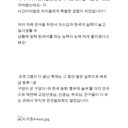
꾸며봤는데요
~
이
시간이야말로 아이들에게 특별한 경험이 되었답니다
^^
여러 차례 연극을 하면서 자신감과 한국어 실력이 늘고
,
일사생활 속
상황에 맞춰 한국어를 하는 능력이 눈에 띄게 좋아졌다고
해요
!
프로그램이 다 끝난 후에는 그 동안 쌓은 실력으로 베트
남 동화
<
금
구덩이 은 구덩이
>
와 한국 동화
'
흥부와 놀부
'
를 각각 연극
으로 재연해 교장선생님
,
선생님
,
부모님
,
친구들이 다 보
는 곳에서 멋지게 연극발표회도 열었답니다
.