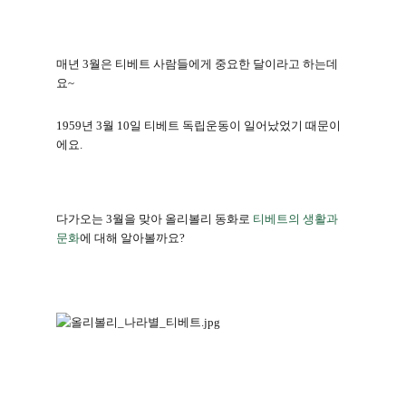
매년
3
월은 티베트 사람들에게 중요한 달이라고 하는데
요
~
1959
년
3
월
10
일 티베트 독립운동이 일어났었기 때문이
에요
.
다가오는
3
월을 맞아 올리볼리 동화로
티베트
의 생활과
문화
에 대해 알아볼까요
?