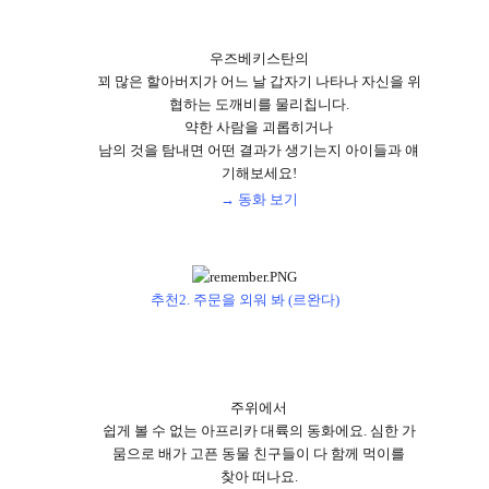
우즈베키스탄의
꾀 많은 할아버지가 어느 날 갑자기 나타나 자신을 위
협하는 도깨비를 물리칩니다
.
약한 사람을 괴롭히거나
남의 것을 탐내면 어떤 결과가 생기는지 아이들과 얘
기해보세요
!
→ 동화 보기
추천
2.
주문을 외워 봐
(
르완다
)
주위에서
쉽게 볼 수 없는 아프리카 대륙의 동화에요
.
심한 가
뭄으로 배가 고픈 동물 친구들이 다 함께 먹이를
찾아 떠나요
.