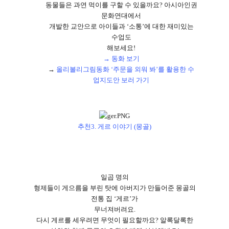
동물들은 과연 먹이를 구할 수 있을까요
?
아시아인권
문화연대에서
개발한 교안으로 아이들과
‘
소통
’
에 대한 재미있는
수업도
해보세요
!
→ 동화 보기
→
올리볼리그림동화 ‘주문을 외워 봐’를 활용한 수
업지도안 보러 가기
추천
3.
게르 이야기
(
몽골
)
일곱 명의
형제들이 게으름을 부린 탓에 아버지가 만들어준 몽골의
전통 집
‘
게르
’
가
무너져버려요
.
다시 게르를 세우려면 무엇이 필요할까요
?
알록달록한