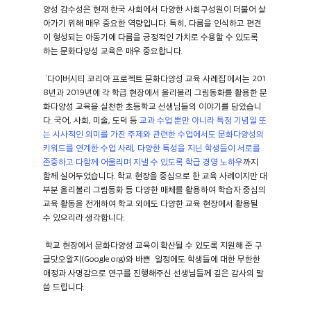
양성 감수성은 현재 한국 사회에서 다양한 사회구성원이 더불어 살
아가기 위해 매우 중요한 역량입니다. 특히, 다름을 인식하고 편견
이 형성되는 아동기에 다름을 긍정적인 가치로 수용할 수 있도록
하는 문화다양성 교육은 매우 중요합니다.
‘다이버시티 코리아 프로젝트 문화다양성 교육 사례집’에서는 201
8년과 2019년에 각 학급 현장에서 올리볼리 그림동화를 활용한 문
화다양성 교육을 실천한 초등학교 선생님들의 이야기를 담았습니
다. 국어, 사회, 미술, 도덕 등
교과 수업 뿐만 아니라
특정 기념일 또
는 시사적인 의미를 가진 주제와 관련한 수업에서도 문화다양성의
키워드를 연계한 수업 사례,
다양한 특성을 지닌 학생들이 서로를
존중하고 다함께 어울리며 지낼 수 있도록 학급 경영 노하우
까지
함께 실어두었습니다. 학교 현장을 중심으로 한 교육 사례이지만 대
부분 올리볼리 그림동화 등 다양한 매체를 활용하여 학습자 중심의
교육 활동을 전개하여 학교 외에도 다양한 교육 현장에서 활용될
수 있으리라 생각합니다.
학교 현장에서 문화다양성 교육이 확산될 수 있도록 지원해 준 구
글닷오알지(Google.org)와 바쁜 일정에도 학생들에 대한 무한한
애정과 사명감으로 연구를 진행해주신 선생님들께 깊은 감사의 말
씀 드립니다.