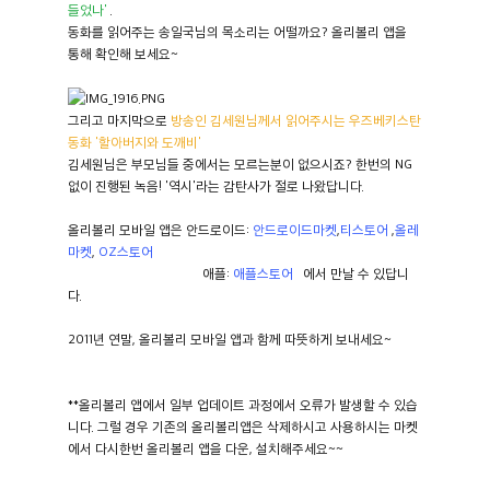
들었나'
.
동화를 읽어주는 송일국님의 목소리는 어떨까요? 올리볼리 앱을
통해 확인해 보세요~
그리고 마지막으로
방송인 김세원님께서 읽어주시는 우즈베키스탄
동화 '할아버지와 도깨비'
김세원님은 부모님들 중에서는 모르는분이 없으시죠? 한번의 NG
없이 진행된 녹음! '역시'라는 감탄사가 절로 나왔답니다.
올리볼리 모바일 앱은 안드로이드:
안드로이드마켓
,
티스토어
,
올레
마켓
,
OZ스토어
애플:
애플스토어
에서 만날 수 있답니
다.
2011년 연말, 올리볼리 모바일 앱과 함께 따뜻하게 보내세요~
**올리볼리 앱에서 일부 업데이트 과정에서 오류가 발생할 수 있습
니다. 그럴 경우 기존의 올리볼리앱은 삭제하시고 사용하시는 마켓
에서 다시한번 올리볼리 앱을 다운, 설치해주세요~~