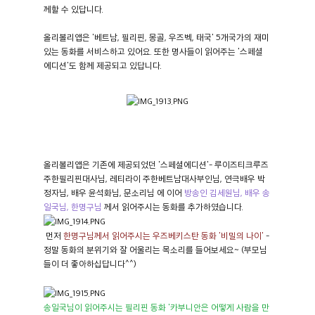
께할 수 있답니다.
올리볼리앱은 '베트남, 필리핀, 몽골, 우즈벡, 태국' 5개국가의 재미
있는 동화를 서비스하고 있어요. 또한 명사들이 읽어주는 '스페셜
에디션'도 함께 제공되고 있답니다.
올리볼리앱은 기존에 제공되었던 '스페셜에디션'- 루이즈티크루즈
주한필리핀대사님, 레티라이 주한베트남대사부인님, 연극배우 박
정자님, 배우 윤석화님, 문소리님 에 이어
방송인 김세원님, 배우 송
일국님, 한명구님
께서 읽어주시는 동화를 추가하였습니다.
먼저
한명구님께서 읽어주시는 우즈베키스탄 동화 '비밀의 나이'
-
정말 동화의 분위기와 잘 어울리는 목소리를 들어보세요~ (부모님
들이 더 좋아하십답니다^^)
송일국님이 읽어주시는 필리핀 동화 '카부니안은 어떻게 사람을 만