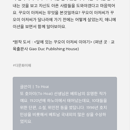
내는 것을 보고 자신도 아픈 사람들을 도와야겠다고 마음먹어
요
.
꾸오이 아저씨는 무엇을 본것일까요
?
꾸오이 아저씨가
꾸
오이 아저씨가 달나라에 가기 전에는 어떻게 살았는지
,
애니메
이션을 보면서 함께 알아보아요
.
*
원작
도서
: <
달에
있는
꾸오이
아저씨
이야기
> (
펴낸
곳
:
교
육출판사
Giao Duc Publishing House)
#다문화이해
글쓴이 | To Hoai
또 호아이(To Hoai) 선생님은 베트남의 유명한 작가
예요. 1920년에 하노이에서 태어났는데요, 10대들을
위한 단편, 소설, 위인전 등을 썼답니다. 1996년 호치
민상을 비롯해서 베트남 국내외의 많은 상을 수상하
였지요.