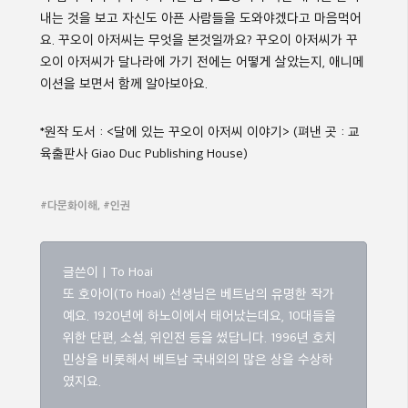
내는 것을 보고 자신도 아픈 사람들을 도와야겠다고 마음먹어
요
.
꾸오이 아저씨는 무엇을 본것일까요
?
꾸오이 아저씨가
꾸
오이 아저씨가 달나라에 가기 전에는 어떻게 살았는지
,
애니메
이션을 보면서 함께 알아보아요
.
*
원작
도서
: <
달에
있는
꾸오이
아저씨
이야기
> (
펴낸
곳
:
교
육출판사
Giao Duc Publishing House)
#다문화이해, #인권
글쓴이 | To Hoai
또 호아이(To Hoai) 선생님은 베트남의 유명한 작가
예요. 1920년에 하노이에서 태어났는데요, 10대들을
위한 단편, 소설, 위인전 등을 썼답니다. 1996년 호치
민상을 비롯해서 베트남 국내외의 많은 상을 수상하
였지요.