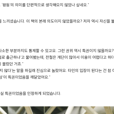
. ‘
평등
’
의 의미를 단편적으로 생각해오지 않았나 싶네요
.”
을 느끼셨습니다
.
이 책의 본래 의도이지 않았을까요
?
저자 역시 자신을
사소한 부분까지도 통제할 수 있고요
.
그런 권위 역시 특권이지 않을까요
?
철로 출근하냐
’
고 물어봤는데
,
전철은 계단이 많아서 이용이 어렵다고 하
지 몰랐던 거죠
.”
지 않다
’
는 말을 하길래 진심으로 놀랐어요
.
타인의 입장이 된다는 건 참
상
’
이 특권이었음을 깨달았어요
.”
사실 특권이었음을 인정하게 되었습니다
.