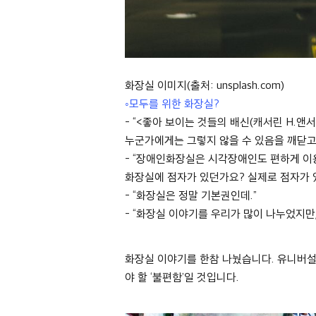
화장실 이미지(출처: unsplash.com)
◦
모두를 위한 화장실
?
- “<
좋아 보이는 것들의 배신(캐서린 H.앤서니 
누군가에게는 그렇지 않을 수 있음을 깨닫
- “
장애인화장실은 시각장애인도 편하게 이
화장실에 점자가 있던가요
?
실제로 점자가 
- “
화장실은 정말 기본권인데
.”
- “
화장실 이야기를 우리가 많이 나누었지만
화장실 이야기를 한참 나눴습니다
.
유니버설
야 할
‘
불편함
’
일 것입니다
.