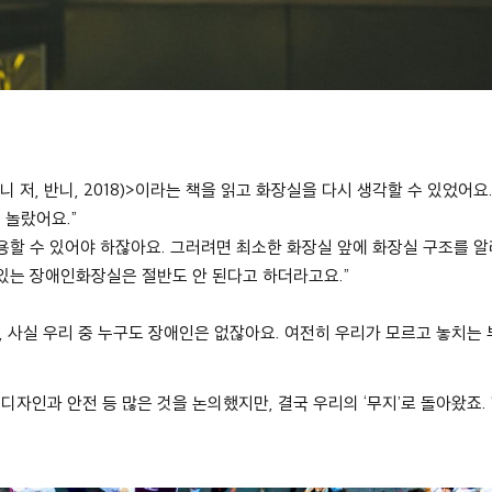
저, 반니, 2018)
>
이라는 책을 읽고 화장실을 다시 생각할 수 있었어요
고 놀랐어요
.”
용할 수 있어야 하잖아요
.
그러려면 최소한 화장실 앞에 화장실 구조를 
있는 장애인화장실은 절반도 안 된다고 하더라고요
.”
,
사실 우리 중 누구도 장애인은 없잖아요
.
여전히 우리가 모르고 놓치는
디자인과 안전 등 많은 것을 논의했지만
,
결국 우리의
‘
무지
’
로 돌아왔죠
. 