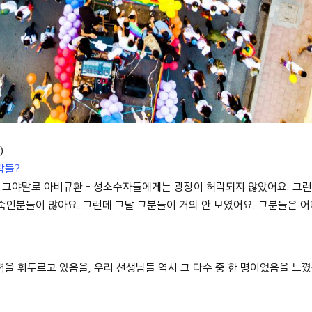
)
람들
?
.
그야말로 아비규환
-
성소수자들에게는 광장이 허락되지 않았어요
.
그런
노숙인분들이 많아요
.
그런데 그날 그분들이 거의 안 보였어요
.
그분들은 어
”
력을 휘두르고 있음을
,
우리 선생님들 역시 그 다수 중 한 명이었음을 느