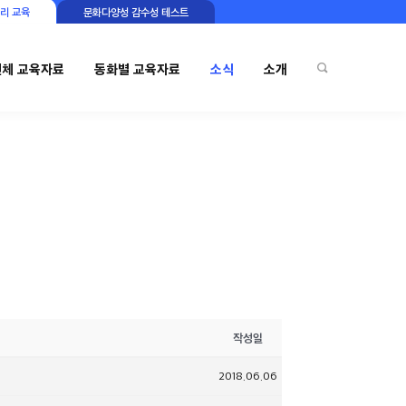
리 교육
문화다양성 감수성 테스트
전체 교육자료
동화별 교육자료
소식
소개
작성일
2018.06.06